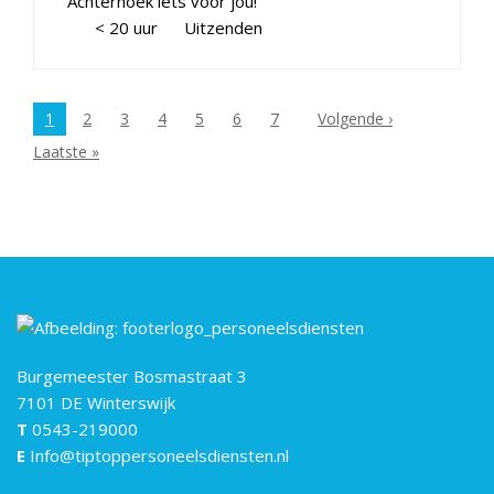
Achterhoek iets voor jou!
< 20 uur
Uitzenden
1
2
3
4
5
6
7
Volgende ›
Laatste »
Burgemeester Bosmastraat 3
7101 DE Winterswijk
T
0543-219000
E
Info@tiptoppersoneelsdiensten.nl