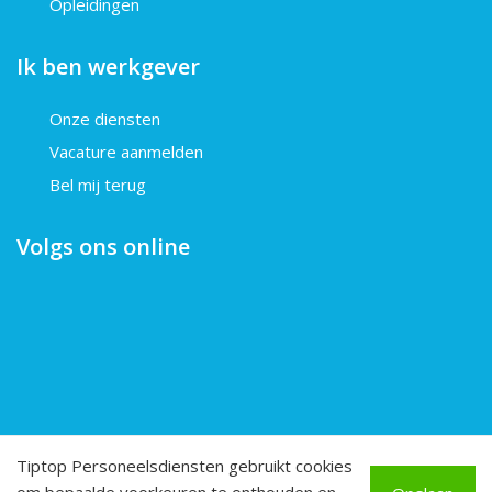
Opleidingen
Ik ben werkgever
Onze diensten
Vacature aanmelden
Bel mij terug
Volgs ons online
Tiptop Personeelsdiensten gebruikt cookies
© 2026 TipTip Personeelsdiensten BV
Alle