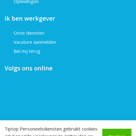
Opleidingen
Ik ben werkgever
Onze diensten
Vacature aanmelden
Bel mij terug
Volgs ons online
Tiptop Personeelsdiensten gebruikt cookies
© 2026 TipTip Personeelsdiensten BV
Alle