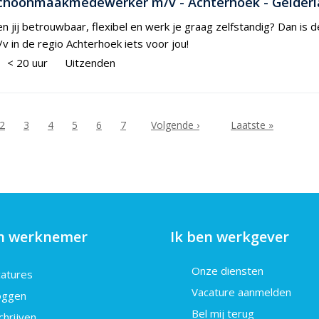
choonmaakmedewerker m/v - Achterhoek - Gelder
n jij betrouwbaar, flexibel en werk je graag zelfstandig? Dan i
v in de regio Achterhoek iets voor jou!
< 20 uur
Uitzenden
2
3
4
5
6
7
Volgende ›
Laatste »
en werknemer
Ik ben werkgever
Onze diensten
atures
Vacature aanmelden
oggen
Bel mij terug
chrijven