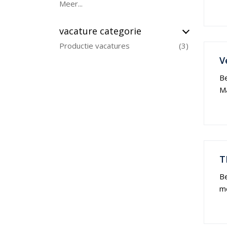
Meer...
vacature categorie
Productie vacatures
3
V
Be
Ma
T
Be
me