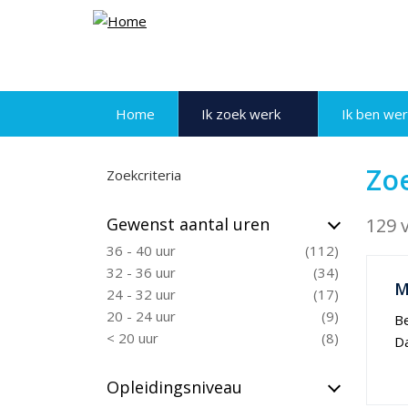
Home
Ik zoek werk
Ik ben we
Zo
Zoekcriteria
Gewenst aantal uren
129 
36 - 40 uur
112
32 - 36 uur
34
M
24 - 32 uur
17
20 - 24 uur
9
Be
< 20 uur
8
Da
Opleidingsniveau