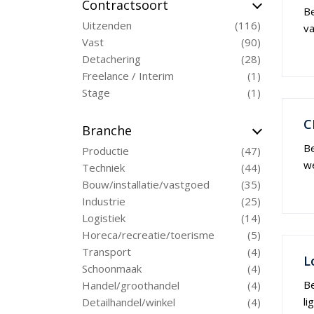
Contractsoort
Be
Uitzenden
116
va
Vast
90
Detachering
28
Freelance / Interim
1
Stage
1
C
Branche
Be
Productie
47
w
Techniek
44
Bouw/installatie/vastgoed
35
Industrie
25
Logistiek
14
Horeca/recreatie/toerisme
5
Transport
4
L
Schoonmaak
4
Be
Handel/groothandel
4
li
Detailhandel/winkel
4