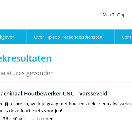
Mijn TipTop
rkgever
Over TipTop Personeelsdiensten
Cont
ekresultaten
vacatures gevonden
achinaal Houtbewerker CNC - Varsseveld
n jij technisch, werk je graag met hout en zoek je een afwisse
n is deze functie iets voor jou!
36 - 40 uur
Uitzenden