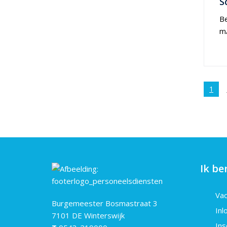
S
Be
m/
1
Ik b
Vac
Burgemeester Bosmastraat 3
Inl
7101 DE Winterswijk
Ins