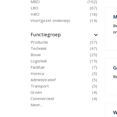
MBO
102
LBO
67
HBO
18
M
Voortgezet onderwijs
14
Be
on
Functiegroep
Productie
57
Techniek
47
Bouw
25
Logistiek
15
Facilitair
7
G
Horeca
5
Be
Administratief
5
Transport
5
Groen
4
Commercieel
4
Meer...
W