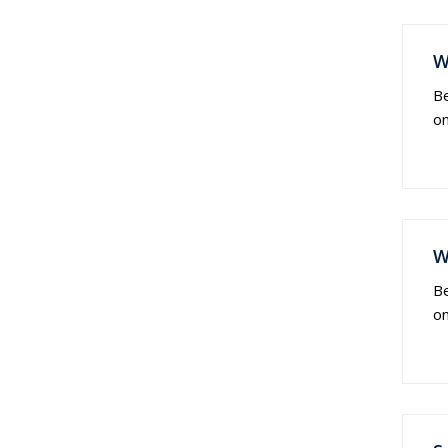
W
Be
on
W
Be
on