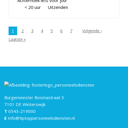
Achterhoek iets voor jou!
< 20 uur
Uitzenden
1
2
3
4
5
6
7
Volgende ›
Laatste »
Burgemeester Bosmastraat 3
7101 DE Winterswijk
T
0543-219000
E
Info@tiptoppersoneelsdiensten.nl